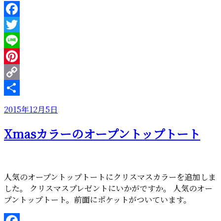
シ
ェ
Facebook
に
Twitter
向
け
Line
て
Pinterest
製
Copy
品
陳
Link
共
投
2015年12月5日
列
有
稿
を
Xmasカラーのオープントップトート
日:
思
案”
の
人気のオープントップトートにクリスマスカラーを追加しま
した。 クリスマスプレゼントにいかがですか。 人気のオー
プントップトート。前面にポケットがついています。