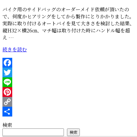
バイク用のサイドバッグのオーダーメイド依頼が頂いたの
で、何度かヒアリングをしてから製作にとりかかりました。
実際に取り付けるオートバイを見て大きさを検討した結果、
縦H32×横26㎝、マチ幅は取り付けた時にハンドル幅を超
え …
“バ
続きを読む
イ
ク
用
Facebook
の
Twitter
サ
イ
Line
ド
Pinterest
バ
Copy
ッ
グ”
Link
共
検索
の
有
検索