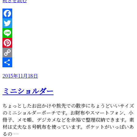
続きを読む
に
ピ
ッ
Facebook
タ
Twitter
リ
な
Line
タ
Pinterest
ブ
Copy
レ
ッ
Link
共
投
2015年11月18日
ト
有
稿
ケ
ミニショルダー
日:
ー
ス”
の
ちょっとしたお出かけや旅先での散歩にちょうどいいサイズ
のミニショルダーポーチです。お財布やスマートフォン、小
冊子、メモ帳、デジカメなどを余裕で整理収納できます。素
材は丈夫な８号帆布を使っています。ポケットがいっぱいあ
るの …