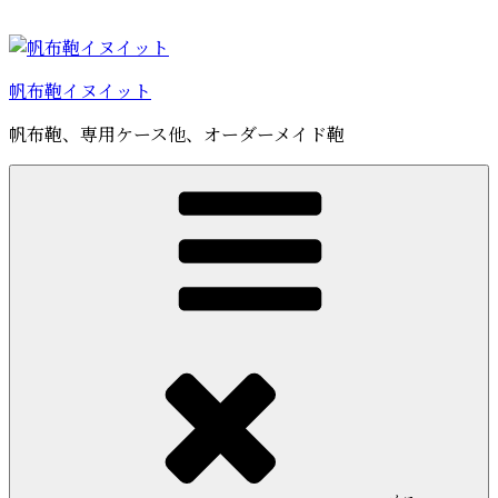
コ
ン
テ
帆布鞄イヌイット
ン
ツ
帆布鞄、専用ケース他、オーダーメイド鞄
へ
ス
キ
ッ
プ