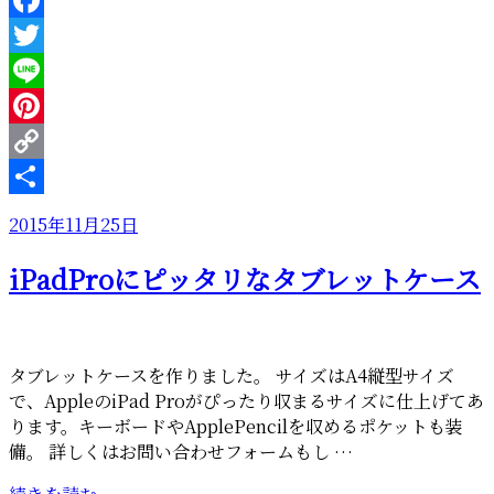
Facebook
Twitter
Line
Pinterest
Copy
Link
共
投
2015年11月25日
有
稿
iPadProにピッタリなタブレットケース
日:
タブレットケースを作りました。 サイズはA4縦型サイズ
で、AppleのiPad Proがぴったり収まるサイズに仕上げてあ
ります。キーボードやApplePencilを収めるポケットも装
備。 詳しくはお問い合わせフォームもし …
“iPadPro