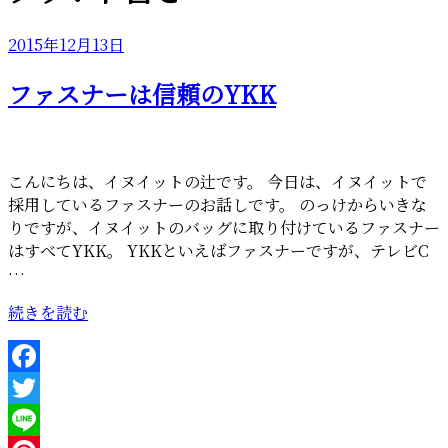
投
2015年12月13日
稿
ファスナーは信頼のYKK
日:
こんにちは、イヌイットの辻です。 今日は、イヌイットで
採用しているファスナーのお話しです。 のっけからいきな
りですが、イヌイットのバッグに取り付けているファスナー
はすべてYKK。 YKKといえばファスナーですが、テレビC
…
“フ
続きを読む
ァ
ス
ナ
Facebook
ー
Twitter
は