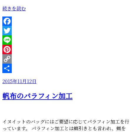
“ミ
続きを読む
ニ
シ
ョ
Facebook
ル
Twitter
ダ
ー”
Line
の
Pinterest
Copy
Link
共
投
2015年11月12日
有
稿
帆布のパラフィン加工
日:
イヌイットのバッグにはご要望に応じてパラフィン加工を行
っています。 パラフィン加工とは蝋引きとも言われ、蝋を