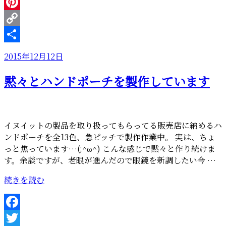
信
Line
頼
Pinterest
の
Copy
YKK”
の
Link
共
投
2015年12月12日
有
稿
黙々とハンドポーチを製作しています
日:
イヌイットの製品を取り扱ってもらってる販売店に納めるハ
ンドポーチを全13色、急ピッチで製作作業中。 実は、ちょ
っと焦っています…(;^ω^) こんな感じで黙々と作り続けま
す。余談ですが、老眼が進んだので眼鏡を新調したい今 …
“黙々
続きを読む
と
ハ
ン
Facebook
ド