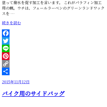
塗って撥水を促す加工を言います。 これがパラフィン加工
用の蝋。ウチは、フェールラーベンのグリーンランドワック
スを …
“帆
続きを読む
布
の
パ
Facebook
ラ
Twitter
フ
ィ
Line
ン
Pinterest
加
Copy
工”
の
Link
共
投
2015年11月12日
有
稿
バイク用のサイドバッグ
日: