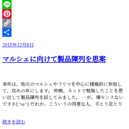
Twitter
ポ
ー
Line
チ
Pinterest
を
Copy
製
作
Link
共
投
2015年12月8日
し
有
稿
て
マルシェに向けて製品陳列を思案
日:
い
ま
す”
の
来年は、地元のマルシェやフリマを中心に積極的に参加し
て、攻めの年にします。 昨晩、ネットで勉強したことを思
い出して製品陳列を試してみました。 …が、僕センスない
ですネ(;^ω^) だれか、こういうの得意な人、手とり足とり
…
“マ
続きを読む
ル