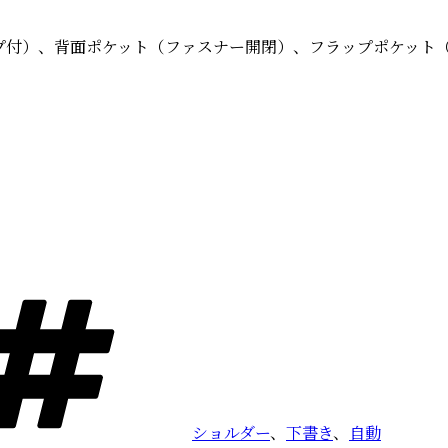
プ付）、背面ポケット（ファスナー開閉）、フラップポケット
）
タ
グ
ショルダー
、
下書き
、
自動