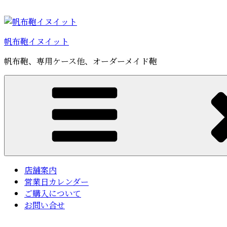
コ
ン
テ
帆布鞄イヌイット
ン
ツ
帆布鞄、専用ケース他、オーダーメイド鞄
へ
ス
キ
ッ
プ
店舗案内
営業日カレンダー
ご購入について
お問い合せ