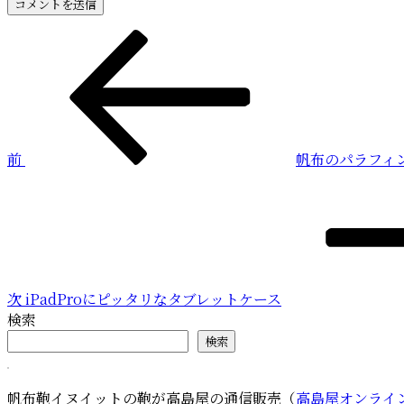
投
前
の
稿
投
稿
ナ
ビ
前
帆布のパラフィ
ゲ
次
ー
の
投
シ
稿
ョ
ン
次
iPadProにピッタリなタブレットケース
検索
検索
帆布鞄イヌイットの鞄が高島屋の通信販売（
高島屋オンライ