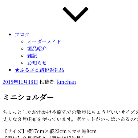
ブログ
オーダーメイド
製品紹介
雑記
お知らせ
★ふるさと納税返礼品
投
2015年11月18日
投稿者:
kinchan
稿
ミニショルダー
日:
ちょっとしたお出かけや旅先での散歩にちょうどいいサイズ
丈夫な８号帆布を使っています。ポケットがいっぱいあるの
【サイズ】横17cm×縦23cm×マチ幅8cm