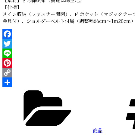
【素材】８号綿帆布（裏地は綿生地）
【仕様】
メイン収納（ファスナー開閉）、内ポケット（マジックテー
金具付）、ショルダーベルト付属（調整幅66cm～1m20cm
Facebook
Twitter
Line
Pinterest
Copy
カ
Link
共
テ
有
ゴ
リ
ー
商品