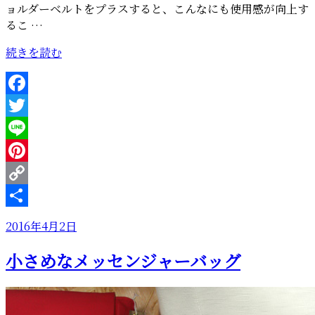
ョルダーベルトをプラスすると、こんなにも使用感が向上す
るこ …
“ハ
続きを読む
ン
ド
ポ
Facebook
ー
Twitter
チ
の
Line
シ
Pinterest
ョ
Copy
ル
ダ
Link
共
投
2016年4月2日
ー”
有
稿
の
小さめなメッセンジャーバッグ
日: