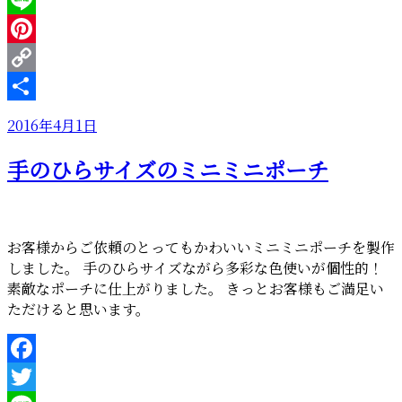
Line
Pinterest
Copy
Link
共
投
2016年4月1日
有
稿
手のひらサイズのミニミニポーチ
日:
お客様からご依頼のとってもかわいいミニミニポーチを製作
しました。 手のひらサイズながら多彩な色使いが個性的！
素敵なポーチに仕上がりました。 きっとお客様もご満足い
ただけると思います。
Facebook