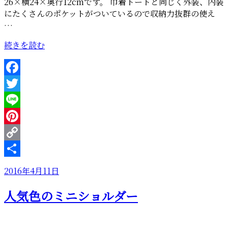
26×横24×奥行12cmです。 巾着トートと同じく外装、内装
にたくさんのポケットがついているので収納力抜群の使え
…
“ジ
続きを読む
ッ
プ
ト
Facebook
ッ
Twitter
プ
の
Line
ト
Pinterest
ー
Copy
ト”
の
Link
共
投
2016年4月11日
有
稿
人気色のミニショルダー
日: