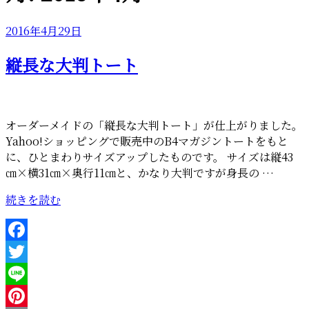
投
2016年4月29日
稿
縦長な大判トート
日:
オーダーメイドの「縦長な大判トート」が仕上がりました。
Yahoo!ショッピングで販売中のB4マガジントートをもと
に、ひとまわりサイズアップしたものです。 サイズは縦43
㎝×横31㎝×奥行11㎝と、かなり大判ですが身長の …
“縦
続きを読む
長
な
大
Facebook
判
Twitter
ト
ー
Line