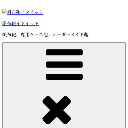
コ
ン
テ
帆布鞄イヌイット
ン
ツ
帆布鞄、専用ケース他、オーダーメイド鞄
へ
ス
キ
ッ
プ