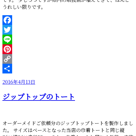
うれしい限りです。
Facebook
Twitter
Line
Pinterest
Copy
Link
共
投
2016年4月13日
有
稿
ジップトップのトート
日:
オーダーメイドご依頼分のジップトップトートを製作しまし
た。 サイズはベースとなった当店の巾着トートと同じ縦