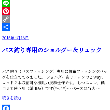
Twitter
シ
ン
Line
グ
Pinterest
帆
Copy
布
バ
Link
共
投
2016年4月16日
ッ
有
稿
グ
バス釣り専用のショルダー＆リュック
日:
を
使
っ
て
バス釣り（バスフィッシング）専用に帆布フィッシングバッ
み
グを仕立ててみました。 ショルダー＆リュックの２Way、
ま
ロッド２本収納可な機動力抜群仕様です。 じつはコレ、僕
し
自身で使う用（試用品）です(#^.^#)… ベースは当店 …
た”
の
“バ
続きを読む
ス
釣