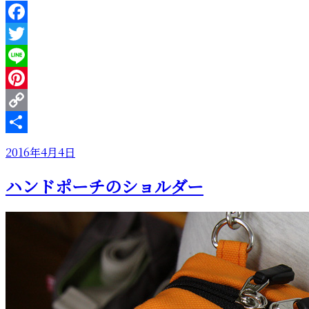
Facebook
Twitter
Line
Pinterest
Copy
Link
共
投
2016年4月4日
有
稿
ハンドポーチのショルダー
日: