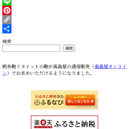
Twitter
Line
Pinterest
Copy
Link
共
検索
有
検索
帆布鞄イヌイットの鞄が高島屋の通信販売（
高島屋オンライ
ン
）でお求めいただけるようになりました。