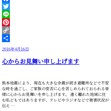
り
Facebook
専
Twitter
用
の
Line
シ
Pinterest
ョ
Copy
ル
ダ
Link
共
投
2016年4月16日
ー
有
稿
＆
心からお見舞い申し上げます
日:
リ
ュ
ッ
ク”
熊本地震により、現在も大きな余震が続き避難所などで不安
の
な時を過ごし、ご家族の安否に心を苦しめられておられる皆
様に心からお見舞いを申し上げます。 遠く離れた地域に住
む私どもではありますが、テレビやラジオなどで被害状況が
伝え …