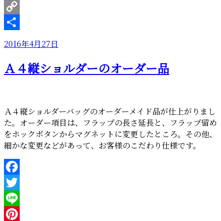
ト”
Pinterest
の
Copy
Link
共
投
2016年4月27日
有
稿
Ａ４縦ショルダーのオーダー品
日:
Ａ４縦ショルダーバッグのオーダーメイド品が仕上がりまし
た。オーダー項目は、フラップの長さ延長と、フラップ留め
をホックボタンからマグネットに変更したところ。その他、
細かな変更などがあって、お客様のこだわり仕様です。
Facebook
Twitter
Line