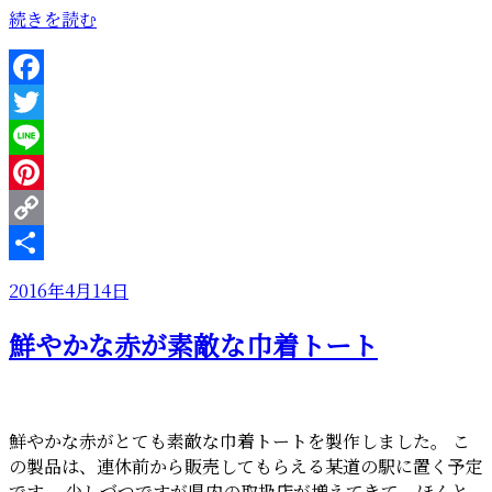
“心
続きを読む
か
ら
お
Facebook
見
Twitter
舞
い
Line
申
Pinterest
し
Copy
上
げ
Link
共
投
2016年4月14日
ま
有
稿
す”
鮮やかな赤が素敵な巾着トート
日:
の
鮮やかな赤がとても素敵な巾着トートを製作しました。 こ
の製品は、連休前から販売してもらえる某道の駅に置く予定
です。 少しづつですが県内の取扱店が増えてきて、ほんと