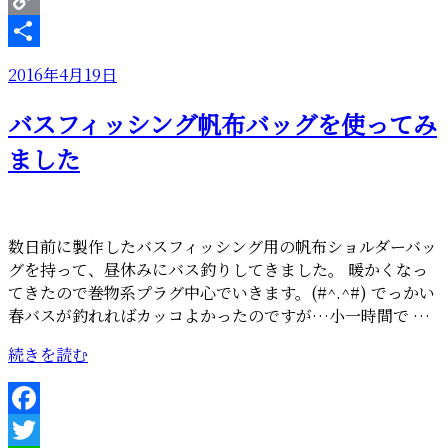
Copy
Link
共
投
2016年4月19日
有
稿
バスフィッシング帆布バッグを使ってみ
日:
ました
数日前に製作したバスフィッシング用の帆布ショルダーバッ
グを持って、昼休みにバス釣りしてきました。 暖かくなっ
てきたので巻物系プラグ中心でいきます。(#^.^#) でっかい
春バスが釣れればカッコよかったのですが…小一時間で …
“バ
続きを読む
ス
フ
ィ
Facebook
ッ