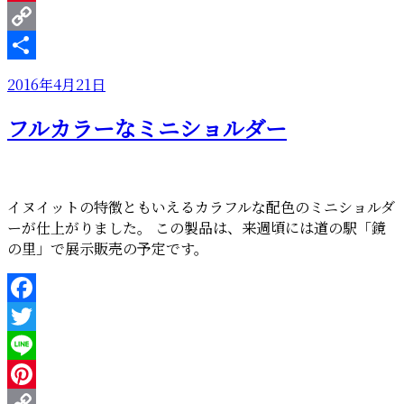
Pinterest
Copy
Link
共
投
2016年4月21日
有
稿
フルカラーなミニショルダー
日:
イヌイットの特徴ともいえるカラフルな配色のミニショルダ
ーが仕上がりました。 この製品は、来週頃には道の駅「鏡
の里」で展示販売の予定です。
Facebook
Twitter
Line
Pinterest