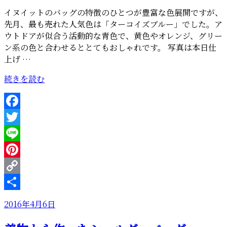
イヌイットのバッグの特徴のひとつが豊富な色展開ですが、
先月、最も売れた人気色は「ターコイズブルー」でした。ア
ウトドアが似合う活動的な青色で、黄色やオレンジ、グリー
ン系の色と合わせるととてもおしゃれです。 写真は本日仕
上げ …
“人
続きを読む
気
色
の
Facebook
ミ
Twitter
ニ
シ
Line
ョ
Pinterest
ル
Copy
ダ
ー”
Link
共
投
2016年4月6日
の
有
稿
日: