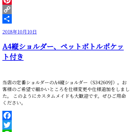
Pinterest
Copy
Link
共
投
2018年10月10日
有
稿
A4縦ショルダー、ペットボトルポケッ
日:
ト付き
当店の定番ショルダーのA4縦ショルダー（S342609J）。お
客様のご希望で細かいところを仕様変更や仕様追加をしまし
た。 このようにカスタムメイドも大歓迎です。ぜひご用命
ください。
Facebook