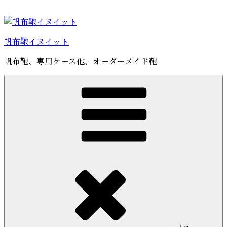
コ
ン
テ
帆布鞄イヌイット
ン
ツ
帆布鞄、専用ケース他、オーダーメイド鞄
へ
ス
キ
ッ
プ