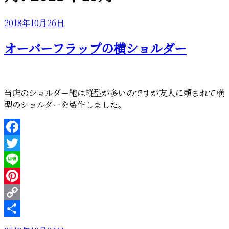
投
2018年10月26日
稿
オーバーフラップの横ショルダー
日:
当店のショルダー鞄は縦型が多いのですが友人に頼まれて横
型のショルダーを製作しました。
Facebook
Twitter
Line
Pinterest
Copy
Link
共