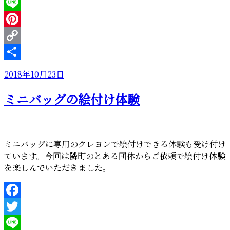
Twitter
ス”
の
Line
Pinterest
Copy
Link
共
投
2018年10月23日
有
稿
ミニバッグの絵付け体験
日:
ミニバッグに専用のクレヨンで絵付けできる体験も受け付け
ています。今回は隣町のとある団体からご依頼で絵付け体験
を楽しんでいただきました。
Facebook
Twitter