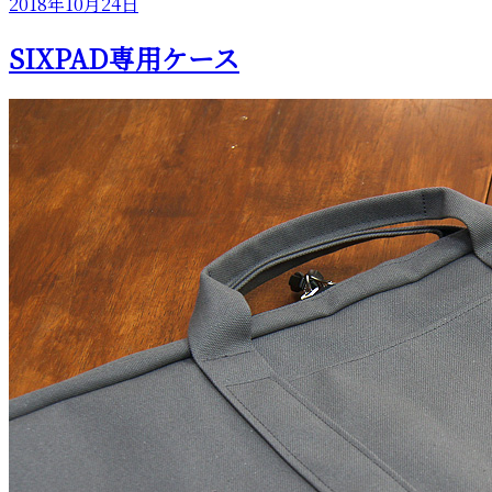
投
2018年10月24日
有
稿
SIXPAD専用ケース
日: