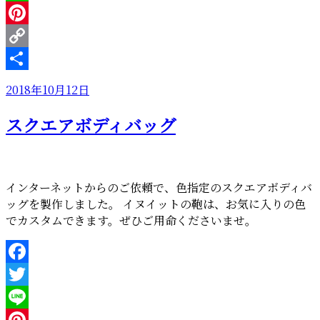
Line
Pinterest
Copy
Link
共
投
2018年10月12日
有
稿
スクエアボディバッグ
日:
インターネットからのご依頼で、色指定のスクエアボディバ
ッグを製作しました。 イヌイットの鞄は、お気に入りの色
でカスタムできます。ぜひご用命くださいませ。
Facebook
Twitter
Line