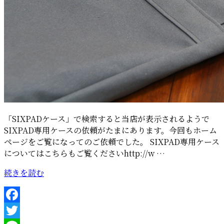
「SIXPADケース」で検索すると当店が表示されるようで
SIXPAD専用ケースの依頼がたまにあります。今回もホーム
ページをご覧になってのご依頼でした。 SIXPAD専用ケース
についてはこちらもご覧くださいhttp://w …
“SIXPAD
続きを読む
専
用
ケ
Facebook
ー