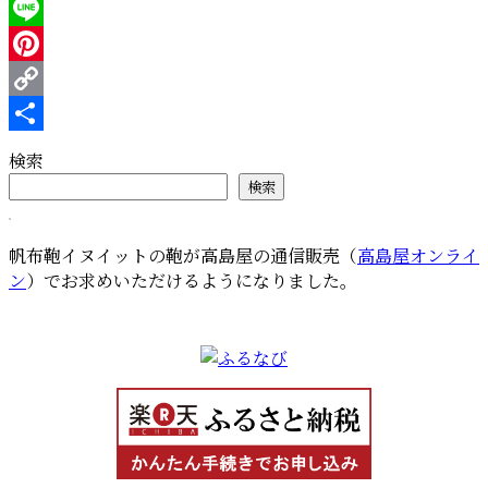
Twitter
Line
Pinterest
Copy
Link
共
検索
有
検索
帆布鞄イヌイットの鞄が高島屋の通信販売（
高島屋オンライ
ン
）でお求めいただけるようになりました。