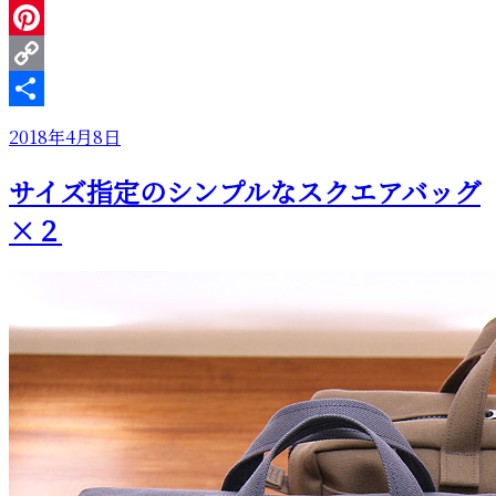
ト
Line
「帆
Pinterest
布
Copy
バ
ッ
Link
共
投
2018年4月8日
グ
有
稿
絵
サイズ指定のシンプルなスクエアバッグ
日:
付
け
×２
体
験」
ご
案
内”
の