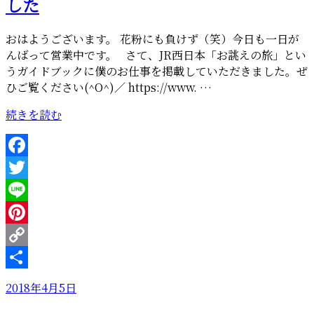
した
ま
し
おはようございます。 花粉にも負けず（笑）今日も一日が
た”
んばって営業中です。 さて、JR西日本「お誂えの旅」とい
の
うガイドブックに僕のお仕事を掲載していただきました。ぜ
ひご覧ください(^O^)／ https://www. …
“JR
続きを読む
西
日
本
Facebook
「お
Twitter
誂
え
Line
の
Pinterest
旅」
Copy
に
掲
Link
共
投
2018年4月5日
載
有
稿
さ