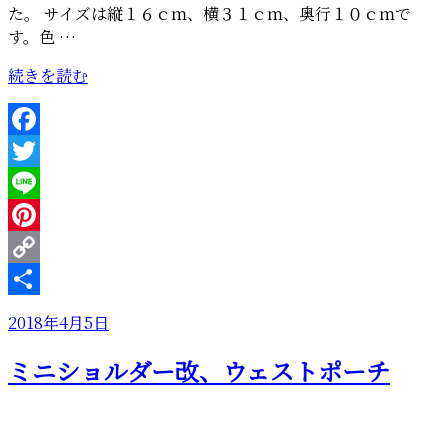
た。 サイズは縦１６ｃｍ、横３１ｃｍ、奥行１０ｃｍで
す。色 …
“サ
続きを読む
イ
ズ
指
Facebook
定
Twitter
の
シ
Line
ン
Pinterest
プ
Copy
ル
な
Link
共
投
2018年4月5日
ス
有
稿
ク
ミニショルダー改、ウェストポーチ
日:
エ
ア
バ
ッ