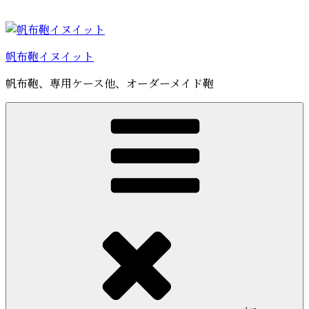
コ
ン
テ
帆布鞄イヌイット
ン
ツ
帆布鞄、専用ケース他、オーダーメイド鞄
へ
ス
キ
ッ
プ