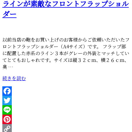
ラインが素敵なフロントフラップショル
日:
れ
ま
ダー
し
た”
の
以前当店の鞄をお買い上げのお客様からご依頼いただいたフ
ロントフラップショルダー（A4サイズ）です。 フラップ部
に配置した赤系のライン３本がグレーの外装とマッチしてい
てとてもおしゃれです。サイズは縦３２ｃｍ、横２６ｃｍ、
奥 …
“ラ
続きを読む
イ
ン
が
Facebook
素
Twitter
敵
な
Line
フ
Pinterest