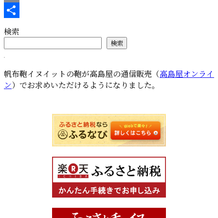
ロ
Copy
ン
ト
Link
共
検索
フ
有
検索
ラ
ッ
プ
帆布鞄イヌイットの鞄が高島屋の通信販売（
高島屋オンライ
シ
ン
）でお求めいただけるようになりました。
ョ
ル
ダ
ー”
の