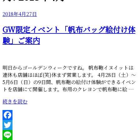
投
2018年4月27日
稿
GW限定イベント「帆布バッグ絵付け体
日:
験」ご案内
明日からゴールデンウィークですね。 帆布鞄イヌイットは
連休も店舗はほぼ(笑)休まず営業します。 4月28日（土）～
5月6日（日）の9日間、帆布鞄の絵付け体験ができるイベン
トを店舗にて開催します。布用のクレヨンで帆布鞄に絵 …
“GW
続きを読む
限
定
イ
Facebook
ベ
Twitter
ン