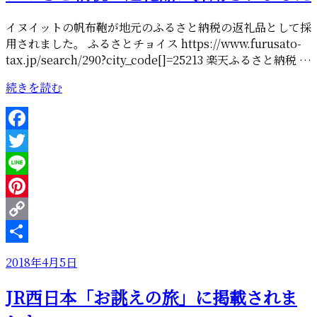
チ”
の
イヌイットの帆布鞄が地元のふるさと納税の返礼品として採
用されました。 ふるさとチョイス https://www.furusato-
tax.jp/search/290?city_code[]=25213 楽天ふるさと納税 …
“ふ
続きを読む
る
さ
と
Facebook
納
Twitter
税
の
Line
返
Pinterest
礼
Copy
品
に
Link
共
投
2018年4月5日
採
有
稿
用
JR西日本「お誂えの旅」に掲載されま
日:
さ
れ