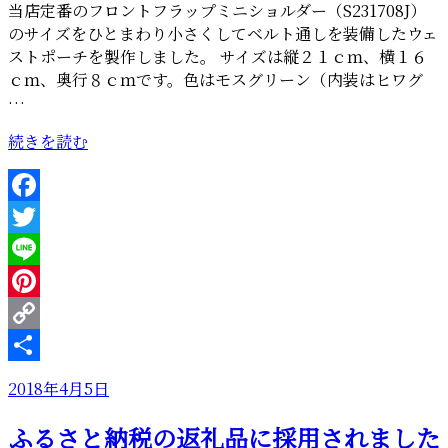
当店定番のフロントフラップミニショルダー（S231708J）
グ
のサイズをひとまわり小さくしてベルト通しを装備したウェ
×
ストポーチを製作しました。 サイズは縦２１ｃｍ、横１６
２”
ｃｍ、奥行８ｃｍです。色はモスグリーン（内装はヒワグ
の
…
“ミ
続きを読む
ニ
シ
ョ
Facebook
ル
Twitter
ダ
ー
Line
改、
Pinterest
ウ
Copy
ェ
ス
Link
共
投
2018年4月5日
ト
有
稿
ポ
ふるさと納税の返礼品に採用されました
日:
ー