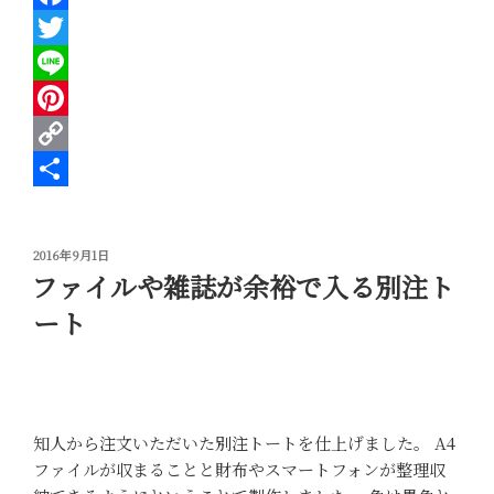
少
F
し
a
T
で
す
c
w
L
が、
e
i
i
P
軽
b
t
n
i
C
量
化
o
t
e
n
o
共
し
o
e
t
p
有
ま
投
2016年9月1日
k
r
e
y
稿
ファイルや雑誌が余裕で入る別注ト
し
日:
た”
r
L
ート
の
e
i
s
n
t
k
知人から注文いただいた別注トートを仕上げました。 A4
ファイルが収まることと財布やスマートフォンが整理収