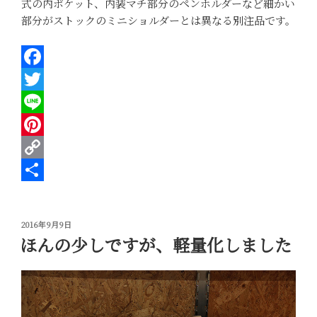
式の内ポケット、内装マチ部分のペンホルダーなど細かい
部分がストックのミニショルダーとは異なる別注品です。
F
a
T
c
w
L
e
i
i
P
b
t
n
i
C
o
t
e
n
o
共
o
e
t
p
有
投
2016年9月9日
k
r
e
y
稿
ほんの少しですが、軽量化しました
日:
r
L
e
i
s
n