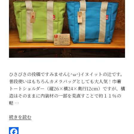
t
k
ひさびさの投稿ですみません(;^ω^)イヌイットの辻です。
普段使いはもちろんカメラバッグとしても大人気！巾着
トートショルダー（縦26×横24×奥行12cm）ですが、構
造はそのままに内装材の一部を見直すことで約１１％の
軽 …
“ほ
続きを読む
ん
の