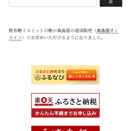
索
ト
e
i
ー
s
n
ト”
の
t
k
帆布鞄イヌイットの鞄が高島屋の通信販売（
高島屋オン
ライン
）でお求めいただけるようになりました。