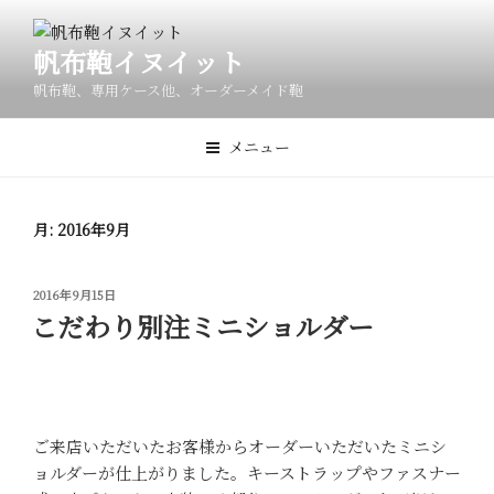
コ
ン
帆布鞄イヌイット
テ
ン
帆布鞄、専用ケース他、オーダーメイド鞄
ツ
へ
メニュー
ス
キ
ッ
月:
2016年9月
プ
投
2016年9月15日
稿
こだわり別注ミニショルダー
日:
ご来店いただいたお客様からオーダーいただいたミニシ
ョルダーが仕上がりました。キーストラップやファスナー