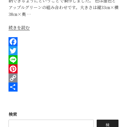
納できるようにということで製作しました。 色は墨色と
アップルグリーンの組み合わせです。大きさは縦33㎝×横
38㎝×奥 …
“フ
続きを読む
ァ
イ
ル
F
や
a
T
雑
誌
c
w
L
が
e
i
i
P
余
b
t
n
i
C
裕
で
o
t
e
n
o
共
入
o
e
t
p
有
る
検索
k
r
e
y
別
注
r
L
検