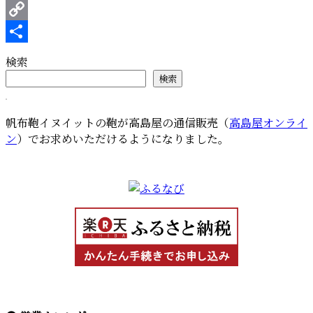
ー
Pinterest
2022
Copy
に
出
Link
共
検索
展
有
検索
し
ま
し
帆布鞄イヌイットの鞄が高島屋の通信販売（
高島屋オンライ
た”
ン
）でお求めいただけるようになりました。
の