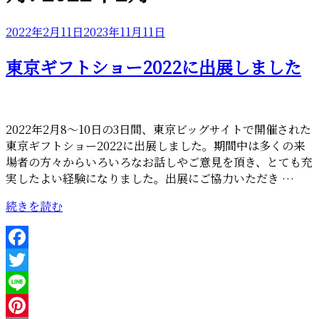
投
2022年2月11日
2023年11月11日
稿
東京ギフトショー2022に出展しました
日:
2022年2月8～10日の3日間、東京ビッグサイトで開催された
東京ギフトショー2022に出展しました。期間中は多くの来
場者の方々からいろいろなお話しやご意見を頂き、とても充
実したよい経験になりました。出展にご協力いただき …
“東
続きを読む
京
ギ
フ
Facebook
ト
Twitter
シ
ョ
Line