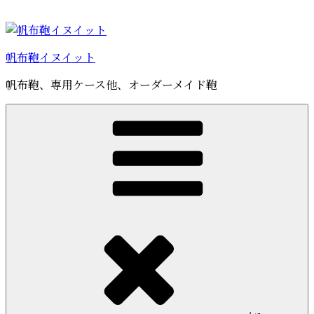
コ
ン
テ
帆布鞄イヌイット
ン
ツ
帆布鞄、専用ケース他、オーダーメイド鞄
へ
ス
キ
ッ
プ