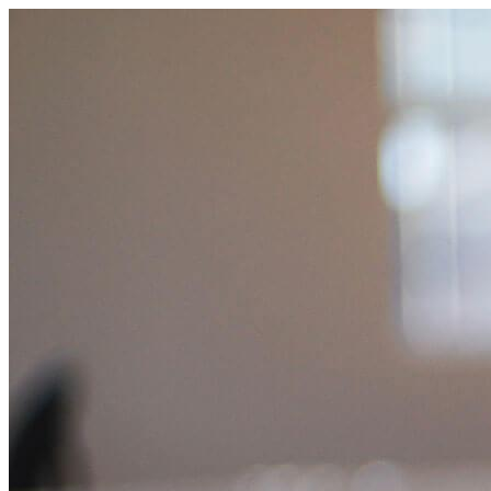
コ
ン
テ
ン
ツ
へ
ス
キ
ッ
プ