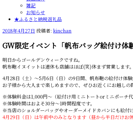
雑記
お知らせ
★ふるさと納税返礼品
投
2018年4月27日
投稿者:
kinchan
稿
GW限定イベント「帆布バッグ絵付け体
日:
明日からゴールデンウィークですね。
帆布鞄イヌイットは連休も店舗はほぼ(笑)休まず営業します
4月28日（土）～5月6日（日）の9日間、帆布鞄の絵付け
お子様から大人まで楽しめますので、ぜひお近くにお越しの
※体験料金は1,000円～（絵付け用ミニトートorミニポーチ
※体験時間はおよそ30分～1時間程度です。
※当店のショルダーバッグやオーダーメイドカバンにも絵付
4月29日（日）は午前中のみとなります（昼から半日だけお