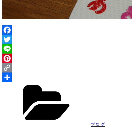
Facebook
Twitter
Line
Pinterest
Copy
カ
Link
共
テ
有
ゴ
リ
ー
ブログ