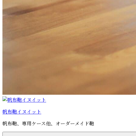
帆布鞄イヌイット
帆布鞄、専用ケース他、オーダーメイド鞄