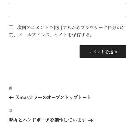
次回のコメントで使用するためブラウザーに自分の名
前、メールアドレス、サイトを保存する。
投
前
前
稿
の
Xmasカラーのオープントップトート
ナ
投
ビ
稿
次
次
ゲ
の
黙々とハンドポーチを製作しています
ー
投
稿
シ