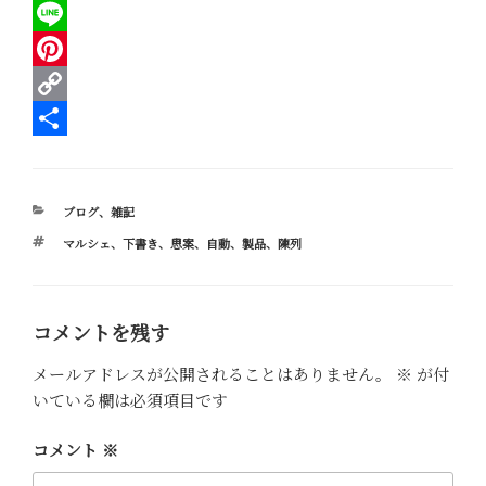
a
T
c
w
L
e
i
i
P
b
t
n
i
C
o
t
e
n
o
共
o
e
t
p
有
カ
ブログ
、
雑記
k
r
e
y
テ
タ
マルシェ
、
下書き
、
思案
、
自動
、
製品
、
陳列
ゴ
r
L
グ
リ
e
i
ー
s
n
コメントを残す
t
k
メールアドレスが公開されることはありません。
※
が付
いている欄は必須項目です
コメント
※