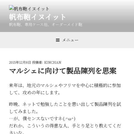
コ
ン
帆布鞄イヌイット
テ
ン
帆布鞄、専用ケース他、オーダーメイド鞄
ツ
へ
メニュー
ス
キ
ッ
投
2015年12月8日
投稿者:
KINCHAN
プ
稿
マルシェに向けて製品陳列を思案
日:
来年は、地元のマルシェやフリマを中心に積極的に参加
して、攻めの年にします。
昨晩、ネットで勉強したことを思い出して製品陳列を試
してみました。
…が、僕センスないですネ(;^ω^)
だれか、こういうの得意な人、手とり足とり教えてくだ
さいな。