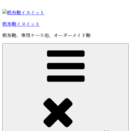
コ
ン
テ
帆布鞄イヌイット
ン
ツ
帆布鞄、専用ケース他、オーダーメイド鞄
へ
ス
キ
ッ
プ