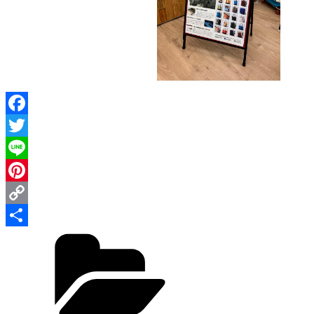
Facebook
Twitter
Line
Pinterest
Copy
カ
Link
共
テ
有
ゴ
リ
ー