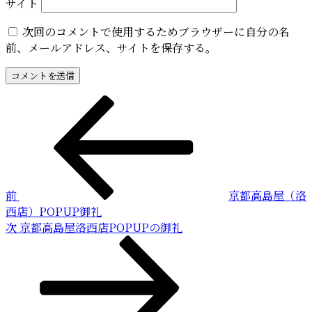
サイト
次回のコメントで使用するためブラウザーに自分の名
前、メールアドレス、サイトを保存する。
投
前
の
稿
投
稿
ナ
ビ
前
京都高島屋（洛
ゲ
西店）POPUP御礼
ー
次
次
京都高島屋洛西店POPUPの御礼
の
シ
投
ョ
稿
ン