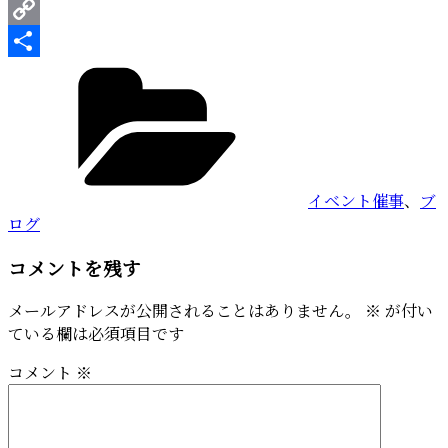
Pinterest
Copy
カ
Link
共
テ
有
ゴ
リ
ー
イベント催事
、
ブ
ログ
コメントを残す
メールアドレスが公開されることはありません。
※
が付い
ている欄は必須項目です
コメント
※