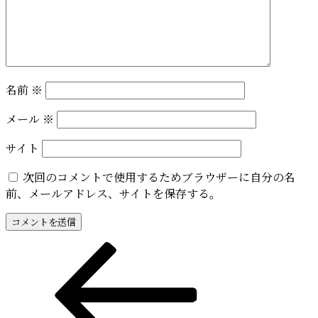
名前
※
メール
※
サイト
次回のコメントで使用するためブラウザーに自分の名
前、メールアドレス、サイトを保存する。
投
前
の
稿
投
稿
ナ