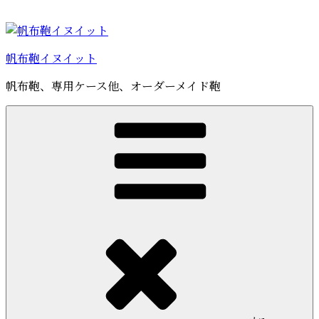
コ
ン
テ
帆布鞄イヌイット
ン
ツ
帆布鞄、専用ケース他、オーダーメイド鞄
へ
ス
キ
ッ
プ