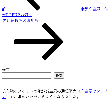
ビ
前
京都高島屋、年
ゲ
末POPUPの御礼
ー
次
次
店舗移転のお知らせ
の
シ
投
ョ
稿
ン
検索
検索
帆布鞄イヌイットの鞄が高島屋の通信販売（
高島屋オンライ
ン
）でお求めいただけるようになりました。