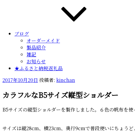
ブログ
オーダーメイド
製品紹介
雑記
お知らせ
★ふるさと納税返礼品
投
2017年10月20日
投稿者:
kinchan
稿
カラフルなB5サイズ縦型ショルダー
日:
B5サイズの縦型ショルダーを製作しました。６色の帆布を使
サイズは縦28cm、横23cm、奥行9cmで普段使いにちょうど