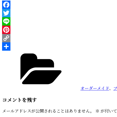
Facebook
Twitter
Line
Pinterest
Copy
カ
Link
共
テ
有
ゴ
リ
ー
オーダーメイド
、
コメントを残す
メールアドレスが公開されることはありません。
※
が付いて