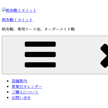
コ
ン
テ
帆布鞄イヌイット
ン
ツ
帆布鞄、専用ケース他、オーダーメイド鞄
へ
ス
キ
ッ
プ
店舗案内
営業日カレンダー
ご購入について
お問い合せ