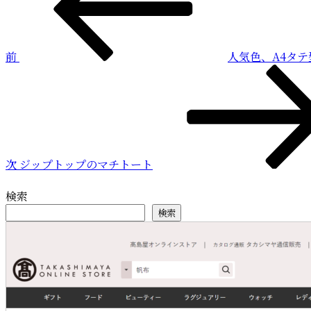
稿
ナ
ビ
前
人気色、A4タ
ゲ
次
ー
の
投
シ
稿
ョ
ン
次
ジップトップのマチトート
検索
検索