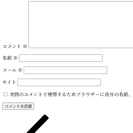
コメント
※
名前
※
メール
※
サイト
次回のコメントで使用するためブラウザーに自分の名前、
投
前
の
稿
投