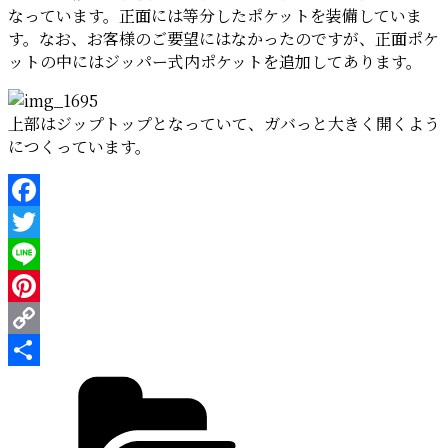
なっています。正面には等分したポケットを装備していま
す。なお、お客様のご要望にはなかったのですが、正面ポケ
ットの中にはジッパー式内ポケットを追加してあります。
上部はジップトップとなっていて、ガバっと大きく開くよう
につくっています。
Facebook
Twitter
Line
Pinterest
Copy
カ
Link
共
テ
有
ゴ
リ