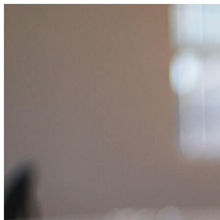
コ
ン
テ
ン
ツ
へ
ス
キ
ッ
プ