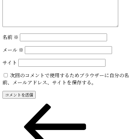
名前
※
メール
※
サイト
次回のコメントで使用するためブラウザーに自分の名
前、メールアドレス、サイトを保存する。
投
前
の
稿
投
稿
ナ