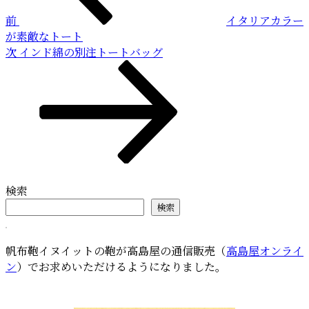
ビ
前
イタリアカラー
ゲ
が素敵なトート
ー
次
次
インド綿の別注トートバッグ
の
シ
投
ョ
稿
ン
検索
検索
帆布鞄イヌイットの鞄が高島屋の通信販売（
高島屋オンライ
ン
）でお求めいただけるようになりました。