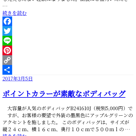
…
“東
続きを読む
京
ギ
Facebook
フ
ト
Twitter
シ
Line
ョ
Pinterest
ー
2022
Copy
に
投
2017年3月5日
Link
共
出
稿
有
展
ポイントカラーが素敵なボディバッグ
日:
し
ま
大容量が人気のボディバッグB241610J（税別5,000円）で
し
すが、お客様の要望で外装の墨黒色にアップルグリーンの
た”
アクセントを施しました。 このボディバッグは、サイズが
の
縦２４ｃｍ、横１６ｃｍ、奥行１０ｃｍで５００ｍｌの …
“ポ