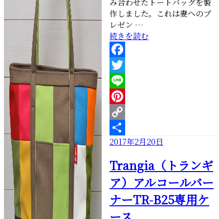
み合わせたトートバッグを製
作しました。これは妻へのプ
レゼン …
“桃
続きを読む
の
節
Facebook
句、
十
Twitter
二
Line
支
Pinterest
単
衣
Copy
な
投
2017年2月20日
Link
共
ト
稿
有
ー
Trangia（トランギ
日:
ト
ア）アルコールバー
バ
ッ
ナーTR-B25専用ケ
グ”
ース
の