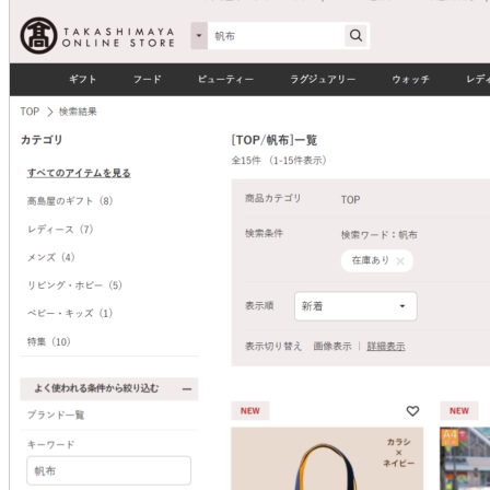
ー
TR-
B25
専
用
ケ
ー
ス”
の