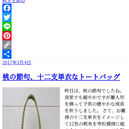
続きを読む
イ
ン
Facebook
ト
カ
Twitter
ラ
Line
ー
Pinterest
が
素
Copy
敵
投
2017年3月4日
Link
共
な
稿
有
ボ
桃の節句、十二支単衣なトートバッグ
日:
デ
ィ
昨日は、桃の節句でしたね。
バ
我家でも細やかですが雛人形
ッ
を飾って子供の健やかな成長
グ”
を祈りしました。 さて、お雛
の
様の十二支単衣をイメージし
て12色の帆布を市松模様に組