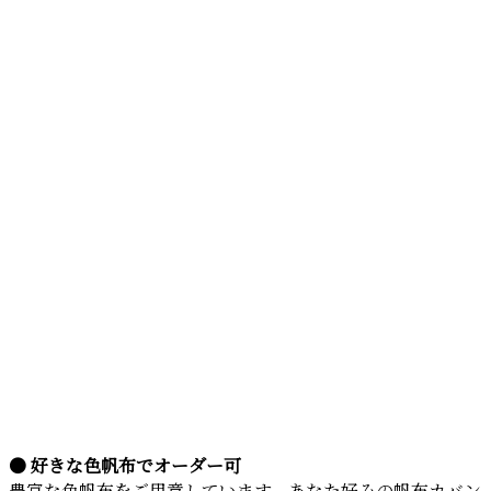
● 好きな色帆布でオーダー可
豊富な色帆布をご用意しています。あなた好みの帆布カバン