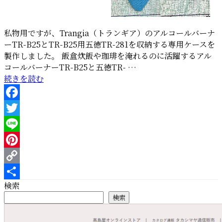
私物用ですが、Trangia（トランギア）のアルコールバーナ
ーTR-B25とTR-B25用五徳TR-281を収納する専用ケースを
製作しました。 飯盒炊飯や珈琲を淹れるのに活躍するアル
コールバーナーTR-B25と五徳TR- …
“Trangia（ト
続きを読む
ラ
ン
Facebook
ギ
ア）
Twitter
ア
Line
ル
Pinterest
コ
ー
Copy
ル
検索
Link
共
バ
検索
有
ー
ナ