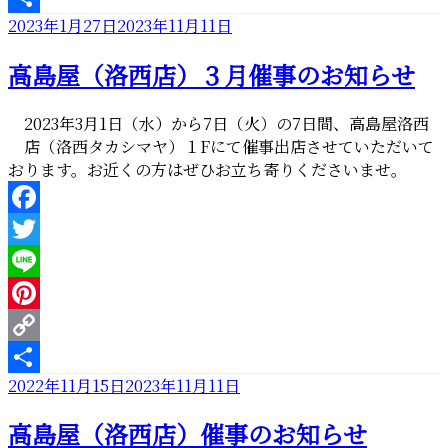
礼”
投
2023年1月27日
2023年11月11日
Link
共
の
稿
有
高島屋（洛西店）３月催事のお知らせ
日:
2023年3月1日（水）から7日（火）の7日間、高島屋洛西
店（洛西タカシマヤ）１Fにて催事出店させていただいて
おります。お近くの方はぜひお立ち寄りくださいませ。
Facebook
Twitter
Line
Pinterest
Copy
投
2022年11月15日
2023年11月11日
Link
共
稿
有
高島屋（洛西店）催事のお知らせ
日: