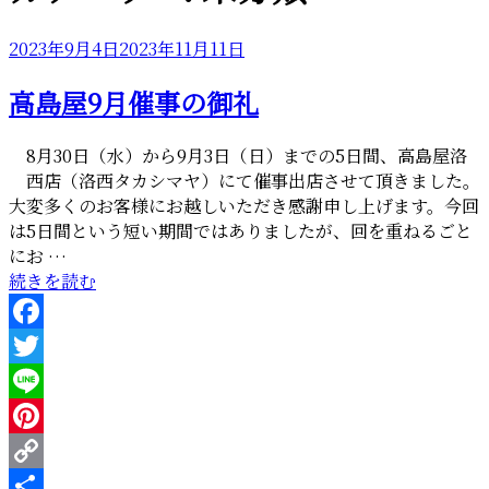
投
2023年9月4日
2023年11月11日
稿
高島屋9月催事の御礼
日:
8月30日（水）から9月3日（日）までの5日間、高島屋洛
西店（洛西タカシマヤ）にて催事出店させて頂きました。
大変多くのお客様にお越しいただき感謝申し上げます。今回
は5日間という短い期間ではありましたが、回を重ねるごと
にお …
“高
続きを読む
島
屋
Facebook
9
月
Twitter
催
Line
事
Pinterest
の
御
Copy