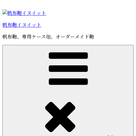
コ
ン
テ
帆布鞄イヌイット
ン
ツ
帆布鞄、専用ケース他、オーダーメイド鞄
へ
ス
キ
ッ
プ