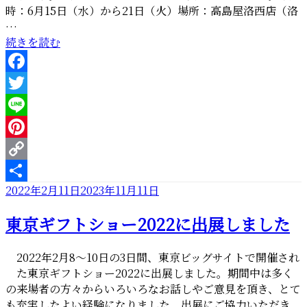
時：6月15日（水）から21日（火）場所：高島屋洛西店（洛
…
“高
続きを読む
島
屋
Facebook
（洛
西
Twitter
店）
Line
催
Pinterest
事
の
Copy
お
投
2022年2月11日
2023年11月11日
Link
共
知
稿
有
ら
東京ギフトショー2022に出展しました
日:
せ”
の
2022年2月8～10日の3日間、東京ビッグサイトで開催され
た東京ギフトショー2022に出展しました。期間中は多く
の来場者の方々からいろいろなお話しやご意見を頂き、とて
も充実したよい経験になりました。出展にご協力いただき