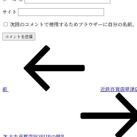
サイト
次回のコメントで使用するためブラウザーに自分の名前、
投
前
の
稿
投
稿
ナ
ビ
前
近鉄百貨店草津店
ゲ
次
ー
の
投
シ
稿
ョ
ン
次
大丸京都店POPUPの御礼