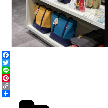
Facebook
Twitter
Line
Pinterest
Copy
カ
Link
共
テ