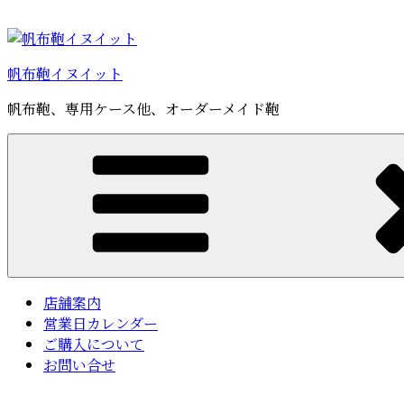
コ
ン
テ
帆布鞄イヌイット
ン
ツ
帆布鞄、専用ケース他、オーダーメイド鞄
へ
ス
キ
ッ
プ
店舗案内
営業日カレンダー
ご購入について
お問い合せ