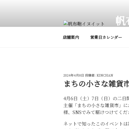
コ
ン
帆
テ
ン
帆布鞄
ツ
店舗案内
営業日カレンダー
へ
ス
キ
ッ
プ
投
2024年4月8日
投稿者:
KINCHAN
稿
まちの小さな雑貨
日:
4月6日（土）7日（日）の二
主催「まちの小さな雑貨市」に
様、SNSでみて駆けつけてく
ネットで知ったこのイベントは