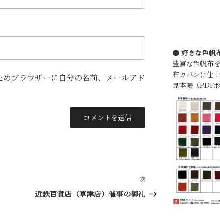
● 好きな色帆
豊富な色帆布
布カバンに仕上
ためブラウザーに自分の名前、メールアド
見本帳（PDF
次
次
の
近鉄百貨店（草津店）催事の御礼
投
稿