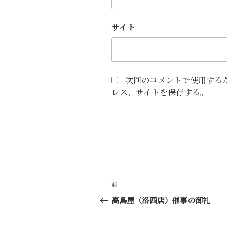
サイト
次回のコメントで使用する
レス、サイトを保存する。
投
前
前
稿
の
高島屋（洛西店）催事の御礼
投
ナ
稿