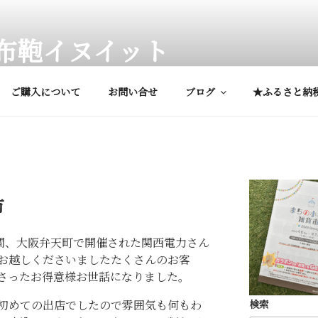
布鞄イヌイット
、専用ケース他、オーダーメイド鞄
ご購入について
お問い合せ
ブログ
★ふるさと納
市
日間、大阪弁天町で開催された関西電力さん
お越しくださいましたたくさんのお客
ださったお得意様お世話になりました。
検索
初めての出店でしたので雰囲気も何もわ