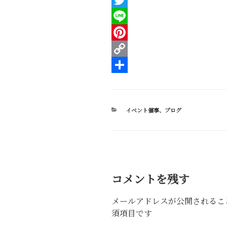
a
T
c
w
L
e
i
i
P
b
t
n
i
C
o
t
e
n
o
共
o
e
t
p
有
カ
イベント催事
、
ブログ
k
r
e
y
テ
ゴ
r
L
リ
ー
e
i
s
n
コメントを残す
t
k
メールアドレスが公開されるこ
須項目です