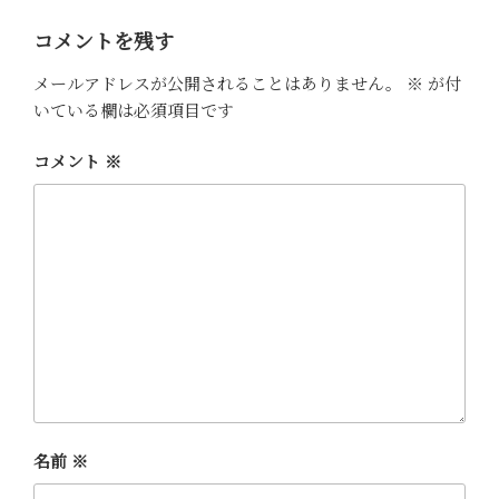
リ
e
i
ー
コメントを残す
s
n
メールアドレスが公開されることはありません。
※
が付
t
k
いている欄は必須項目です
コメント
※
名前
※