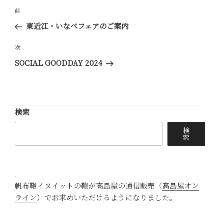
投
前
前
稿
の
東近江・いなべフェアのご案内
ナ
投
ビ
稿
次
次
ゲ
の
SOCIAL GOODDAY 2024
ー
投
稿
シ
ョ
検索
ン
検
索
帆布鞄イヌイットの鞄が高島屋の通信販売（
高島屋オン
ライン
）でお求めいただけるようになりました。