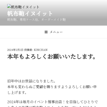
コ
ン
帆布鞄イヌイット
テ
ン
帆布鞄、専用ケース他、オーダーメイド鞄
ツ
へ
メニュー
ス
キ
ッ
投
2024年1月1日
投稿者:
KINCHAN
プ
稿
本年もよろしくお願いいたします。
日:
旧年中はお世話になりました。
本年も変わらぬご愛顧を賜りますようよろしくお願い申
し上げます。
2024年は毎月のイベント催事出店！を目指してひとりで