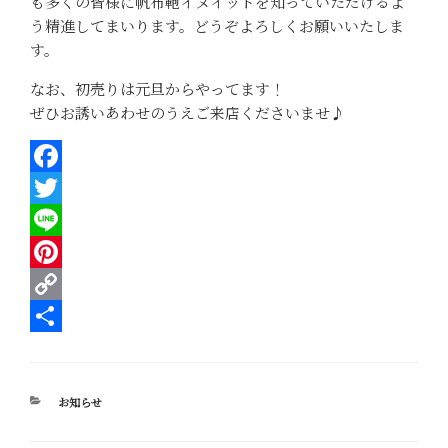
も多くの皆様に帆布鞄イヌイットを知っていただけるよ
う精進してまいります。どうぞよろしくお願いいたしま
す。
なお、初売りは元旦からやってます！
ぜひお誘いあわせのうえご来店くださいませ♪
F
a
T
c
w
L
e
i
i
P
b
t
n
i
C
o
t
e
n
o
共
o
e
t
p
有
カ
お知らせ
k
r
e
y
テ
ゴ
r
L