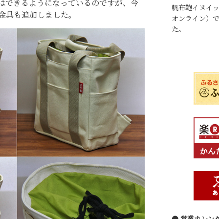
はできるようになっているのですが、今
帆布鞄イヌイ
金具も追加しました。
オンライン
）
た。
● 営業カレン