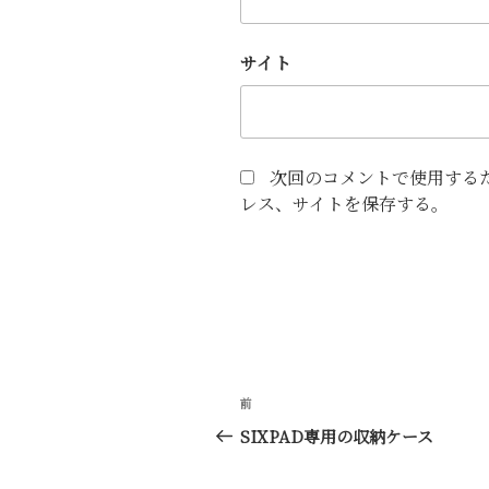
サイト
次回のコメントで使用する
レス、サイトを保存する。
投
前
前
稿
の
SIXPAD専用の収納ケース
投
ナ
稿