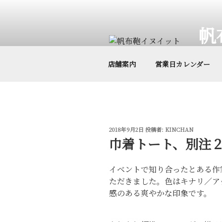
コ
ン
帆
テ
ン
帆布鞄
ツ
店舗案内
営業日カレンダー
へ
ス
キ
ッ
プ
投
2018年9月2日
投稿者:
KINCHAN
稿
巾着トート、別注２
日:
イベントで知り合ったとある作
ただきました。色はキナリ／ア
感のある爽やかな印象です。