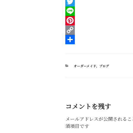
F
a
T
c
w
L
e
i
i
P
b
t
n
i
C
o
t
e
n
o
共
o
e
t
p
有
カ
オーダーメイド
、
ブログ
k
r
e
y
テ
ゴ
r
L
リ
ー
e
i
s
n
コメントを残す
t
k
メールアドレスが公開されるこ
須項目です