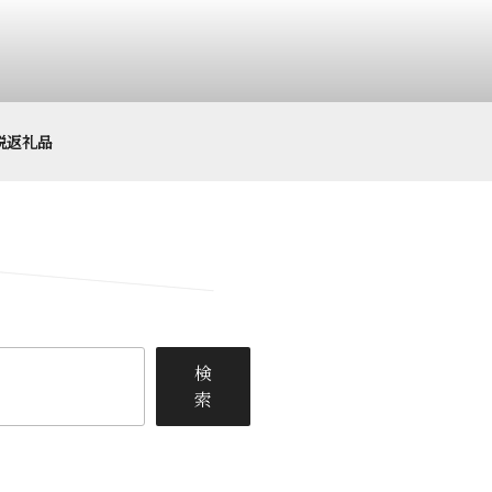
税返礼品
検
索