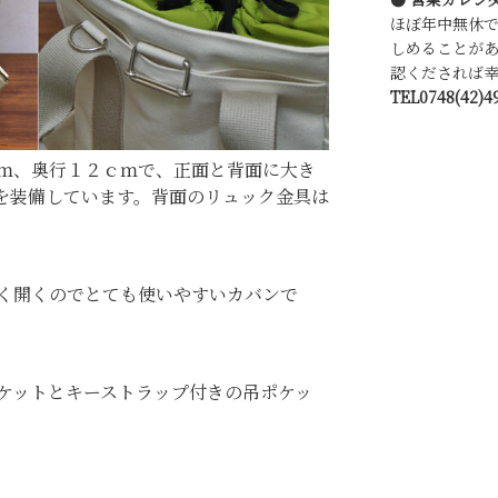
ほぼ年中無休
しめることが
認くだされば幸
TEL0748(42)4
ｍ、奥行１２ｃｍで、正面と背面に大き
を装備しています。背面のリュック金具は
く開くのでとても使いやすいカバンで
ケットとキーストラップ付きの吊ポケッ