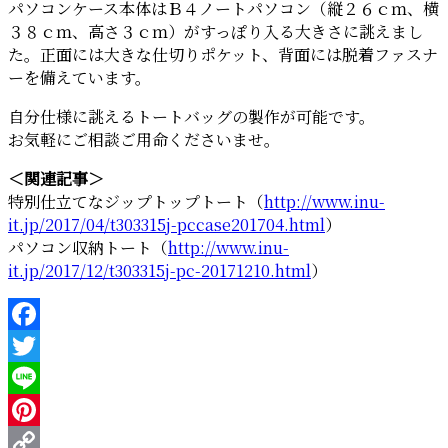
パソコンケース本体はＢ４ノートパソコン（縦２６ｃｍ、横
３８ｃｍ、高さ３ｃｍ）がすっぽり入る大きさに誂えまし
た。正面には大きな仕切りポケット、背面には脱着ファスナ
ーを備えています。
自分仕様に誂えるトートバッグの製作が可能です。
お気軽にご相談ご用命くださいませ。
＜関連記事＞
特別仕立てなジップトップトート（
http://www.inu-
it.jp/2017/04/t303315j-pccase201704.html
）
パソコン収納トート（
http://www.inu-
it.jp/2017/12/t303315j-pc-20171210.html
）
Facebook
Twitter
Line
Pinterest