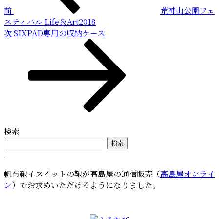
前
荒神山公園フェ
ゲ
スティバル Life＆Art2018
ー
次
次
SIXPAD専用の収納ケース
の
シ
投
ョ
稿
ン
検索
検索
帆布鞄イヌイットの鞄が高島屋の通信販売（
高島屋オンライ
ン
）でお求めいただけるようになりました。