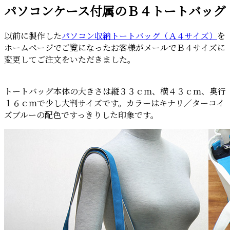
パソコンケース付属のＢ４トートバッグ
日:
以前に製作した
パソコン収納トートバッグ（Ａ４サイズ）
を
ホームページでご覧になったお客様がメールでＢ４サイズに
変更してご注文をいただきました。
トートバッグ本体の大きさは縦３３ｃｍ、横４３ｃｍ、奥行
１６ｃｍで少し大判サイズです。カラーはキナリ／ターコイ
ズブルーの配色ですっきりした印象です。