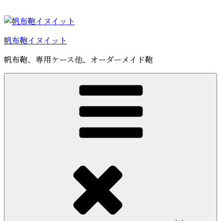
コ
ン
テ
帆布鞄イヌイット
ン
ツ
帆布鞄、専用ケース他、オーダーメイド鞄
へ
ス
キ
ッ
プ