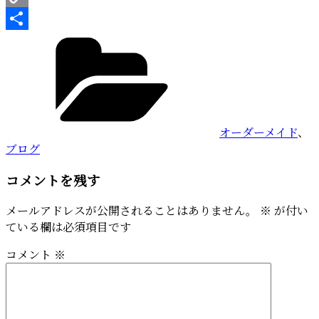
Copy
カ
Link
共
テ
有
ゴ
リ
ー
オーダーメイド
、
ブログ
コメントを残す
メールアドレスが公開されることはありません。
※
が付い
ている欄は必須項目です
コメント
※