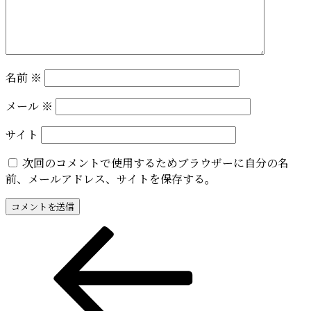
名前
※
メール
※
サイト
次回のコメントで使用するためブラウザーに自分の名
前、メールアドレス、サイトを保存する。
投
前
の
稿
投
稿
ナ
ビ