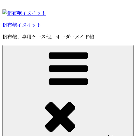
コ
ン
テ
帆布鞄イヌイット
ン
ツ
帆布鞄、専用ケース他、オーダーメイド鞄
へ
ス
キ
ッ
プ