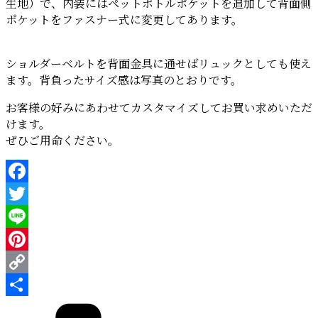
生地）で、内装にはペットボトルポケットを追加して背面側
ポケットをファスナー式に変更してあります。
ショルダーベルトを背面金具に通せばリュックとしても使え
ます。背負ったサイズ感は写真のとおりです。
お客様の好みにあわせてカスタマイズしてお買い求めいただ
けます。
ぜひご用命ください。
Facebook
Twitter
Line
Pinterest
Copy
カ
Link
共