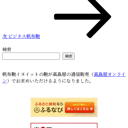
の
シ
投
ョ
稿
ン
次
ビジネス帆布鞄
検索
検索
帆布鞄イヌイットの鞄が高島屋の通信販売（
高島屋オンライ
ン
）でお求めいただけるようになりました。