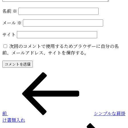
名前
※
メール
※
サイト
次回のコメントで使用するためブラウザーに自分の名
前、メールアドレス、サイトを保存する。
投
前
の
稿
投
稿
ナ
ビ
前
シンプルな肩掛
ゲ
け書類入れ
ー
次