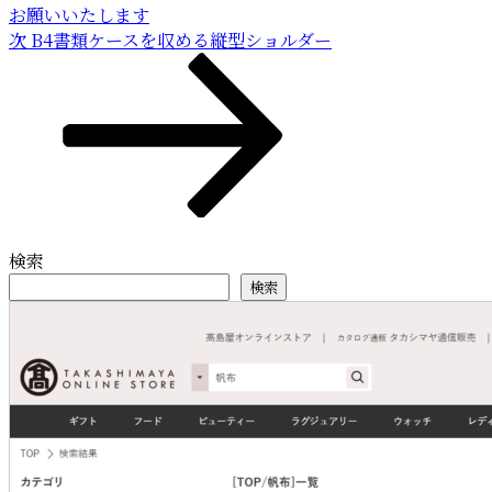
ゲ
お願いいたします
ー
次
次
B4書類ケースを収める縦型ショルダー
の
シ
投
ョ
稿
ン
検索
検索