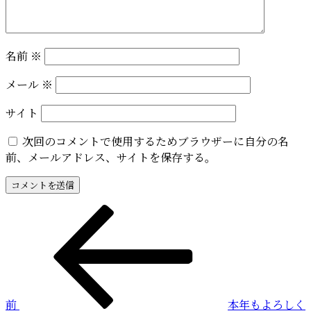
名前
※
メール
※
サイト
次回のコメントで使用するためブラウザーに自分の名
前、メールアドレス、サイトを保存する。
投
前
の
稿
投
稿
ナ
ビ
前
本年もよろしく