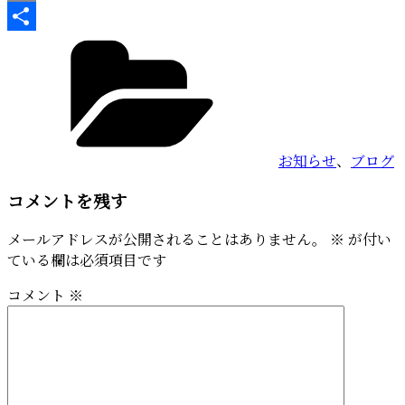
Copy
カ
Link
共
テ
有
ゴ
リ
ー
お知らせ
、
ブログ
コメントを残す
メールアドレスが公開されることはありません。
※
が付い
ている欄は必須項目です
コメント
※