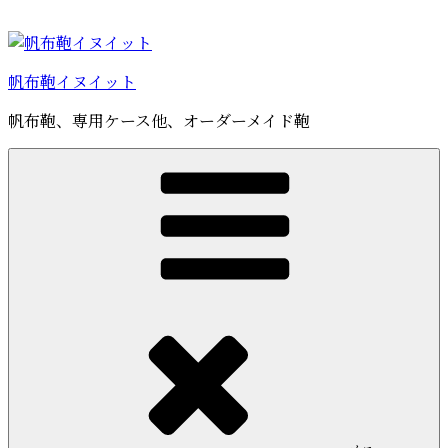
コ
ン
テ
帆布鞄イヌイット
ン
ツ
帆布鞄、専用ケース他、オーダーメイド鞄
へ
ス
キ
ッ
プ