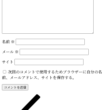
名前
※
メール
※
サイト
次回のコメントで使用するためブラウザーに自分の名
前、メールアドレス、サイトを保存する。
投
前
の
稿
投