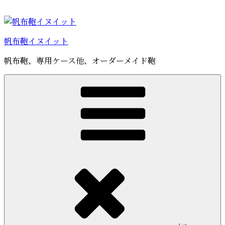
コ
ン
テ
帆布鞄イヌイット
ン
ツ
帆布鞄、専用ケース他、オーダーメイド鞄
へ
ス
キ
ッ
プ