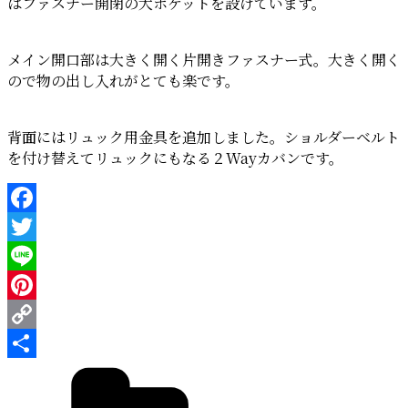
はファスナー開閉の大ポケットを設けています。
メイン開口部は大きく開く片開きファスナー式。大きく開く
ので物の出し入れがとても楽です。
背面にはリュック用金具を追加しました。ショルダーベルト
を付け替えてリュックにもなる２Wayカバンです。
Facebook
Twitter
Line
Pinterest
Copy
カ
Link
共
テ
有