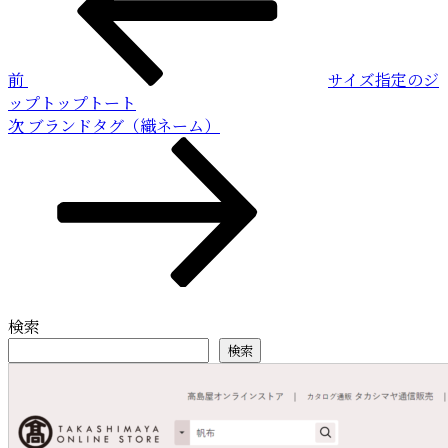
稿
ナ
ビ
前
サイズ指定のジ
ゲ
ップトップトート
ー
次
次
ブランドタグ（織ネーム）
の
シ
投
ョ
稿
ン
検索
検索