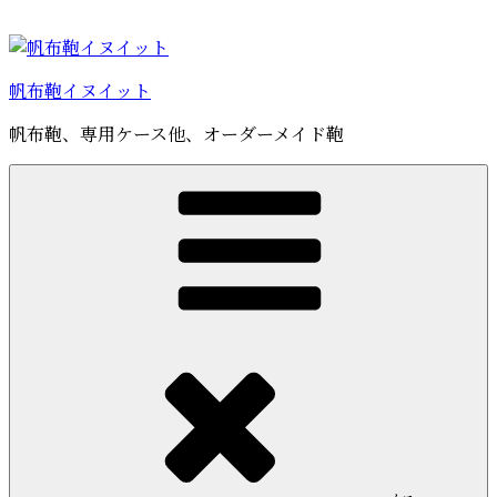
コ
ン
テ
帆布鞄イヌイット
ン
ツ
帆布鞄、専用ケース他、オーダーメイド鞄
へ
ス
キ
ッ
プ