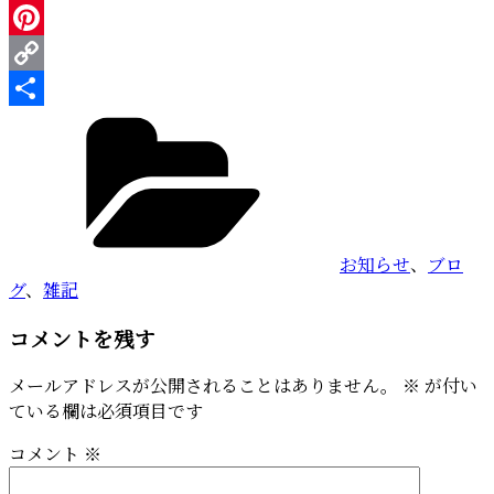
Line
Pinterest
Copy
カ
Link
共
テ
有
ゴ
リ
ー
お知らせ
、
ブロ
グ
、
雑記
コメントを残す
メールアドレスが公開されることはありません。
※
が付い
ている欄は必須項目です
コメント
※