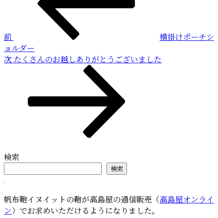
稿
ナ
ビ
前
横掛けポーチシ
ゲ
ョルダー
ー
次
次
たくさんのお越しありがとうございました
の
シ
投
ョ
稿
ン
検索
検索
帆布鞄イヌイットの鞄が高島屋の通信販売（
高島屋オンライ
ン
）でお求めいただけるようになりました。