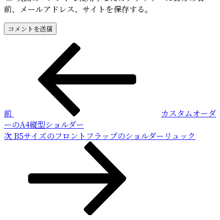
前、メールアドレス、サイトを保存する。
投
前
の
稿
投
稿
ナ
ビ
前
カスタムオーダ
ゲ
ーのA4縦型ショルダー
ー
次
次
B5サイズのフロントフラップのショルダーリュック
の
シ
投
ョ
稿
ン