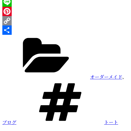
Twitter
Line
Pinterest
Copy
カ
Link
共
テ
有
ゴ
リ
ー
オーダーメイド
、
タ
グ
ブログ
トート