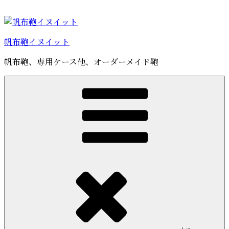
コ
ン
テ
帆布鞄イヌイット
ン
ツ
帆布鞄、専用ケース他、オーダーメイド鞄
へ
ス
キ
ッ
プ