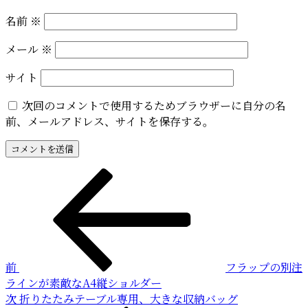
名前
※
メール
※
サイト
次回のコメントで使用するためブラウザーに自分の名
前、メールアドレス、サイトを保存する。
投
前
の
稿
投
稿
ナ
ビ
前
フラップの別注
ゲ
ラインが素敵なA4縦ショルダー
ー
次
次
折りたたみテーブル専用、大きな収納バッグ