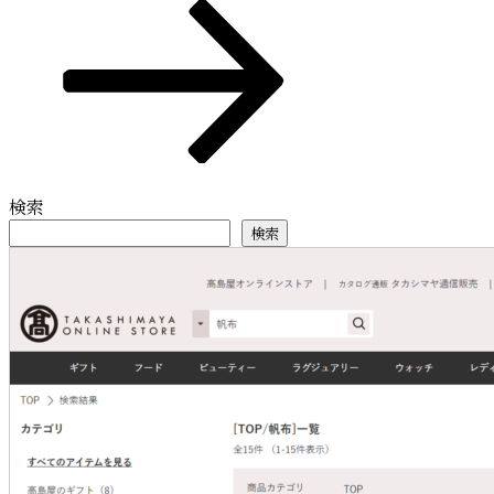
の
シ
投
ョ
稿
ン
検索
検索