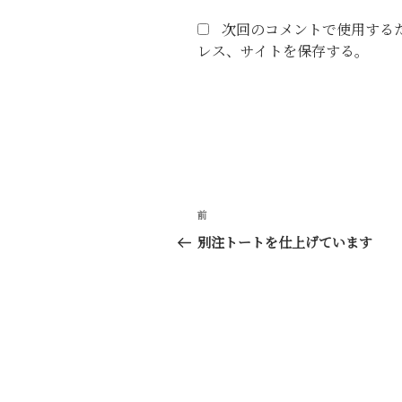
次回のコメントで使用する
レス、サイトを保存する。
投
前
前
稿
の
別注トートを仕上げています
投
ナ
稿
ビ
ゲ
ー
シ