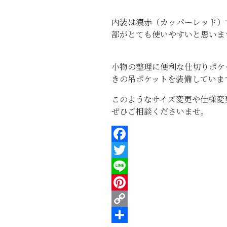
内装は濃赤（カッパーレッド）
部がとても使いやすいと思いま
小物の整理に便利な仕切りポケ
きの吊ポケットを装備していま
このようなサイズ変更や仕様変
ぜひご相談くださいませ。
F
a
T
c
w
L
e
i
i
P
b
t
n
i
C