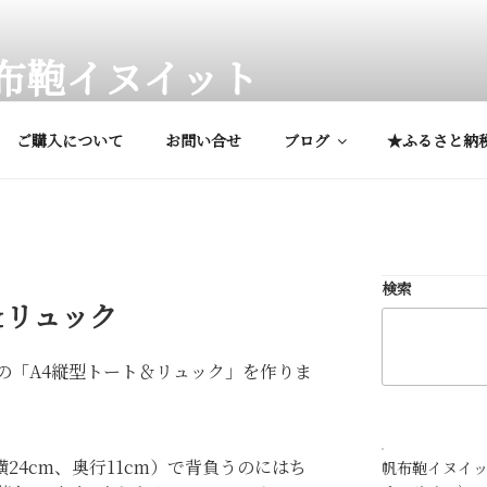
布鞄イヌイット
、専用ケース他、オーダーメイド鞄
ご購入について
お問い合せ
ブログ
★ふるさと納
検索
＆リュック
の「A4縦型トート＆リュック」を作りま
横24cm、奥行11cm）で背負うのにはち
帆布鞄イヌイ