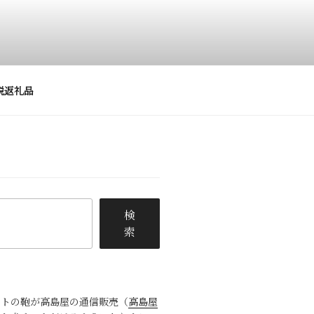
税返礼品
検
索
ットの鞄が高島屋の通信販売（
高島屋