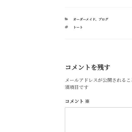
o
t
e
n
o
共
o
e
t
p
有
カ
オーダーメイド
、
ブログ
k
r
e
y
テ
タ
トート
ゴ
r
L
グ
リ
ー
e
i
s
n
t
k
コメントを残す
メールアドレスが公開されるこ
須項目です
コメント
※