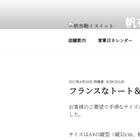
コ
ン
帆
テ
ン
帆布鞄
ツ
店舗案内
営業日カレンダー
へ
ス
キ
ッ
プ
投
2017年4月28日
投稿者:
KINCHAN
稿
フランスなトート
日:
お客様のご要望で手頃なサイズ
した。
サイズはA4の縦型（縦32cm、