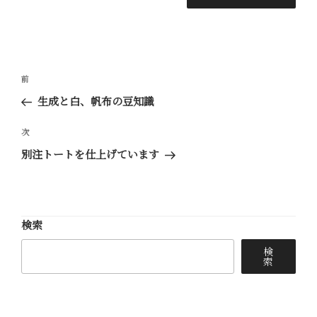
投
前
前
稿
の
生成と白、帆布の豆知識
ナ
投
ビ
稿
次
次
ゲ
の
別注トートを仕上げています
ー
投
稿
シ
ョ
検索
ン
検
索