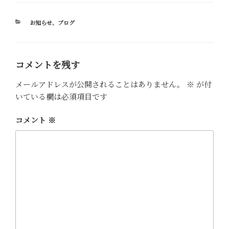
o
e
t
p
有
カ
お知らせ
、
ブログ
k
r
e
y
テ
ゴ
r
L
リ
e
i
ー
コメントを残す
s
n
メールアドレスが公開されることはありません。
※
が付
t
k
いている欄は必須項目です
コメント
※