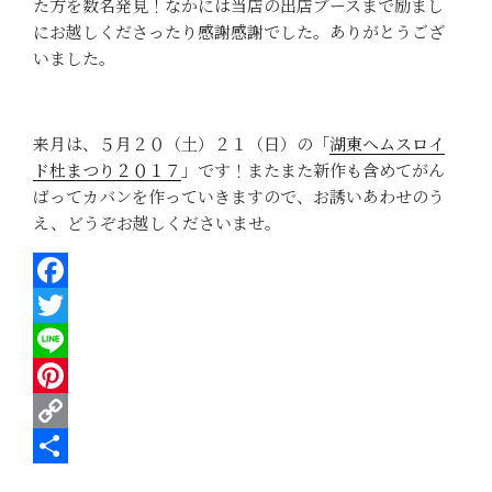
た方を数名発見！なかには当店の出店ブースまで励まし
にお越しくださったり感謝感謝でした。ありがとうござ
いました。
来月は、５月２０（土）２１（日）の「
湖東ヘムスロイ
ド杜まつり２０１７
」です！またまた新作も含めてがん
ばってカバンを作っていきますので、お誘いあわせのう
え、どうぞお越しくださいませ。
F
a
T
c
w
L
e
i
i
P
b
t
n
i
C
o
t
e
n
o
共