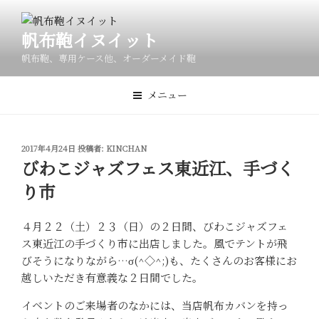
コ
ン
帆布鞄イヌイット
テ
ン
帆布鞄、専用ケース他、オーダーメイド鞄
ツ
へ
メニュー
ス
キ
ッ
投
2017年4月24日
投稿者:
KINCHAN
プ
稿
びわこジャズフェス東近江、手づく
日:
り市
４月２２（土）２３（日）の２日間、びわこジャズフェ
ス東近江の手づくり市に出店しました。風でテントが飛
びそうになりながら…σ(^◇^;)も、たくさんのお客様にお
越しいただき有意義な２日間でした。
イベントのご来場者のなかには、当店帆布カバンを持っ