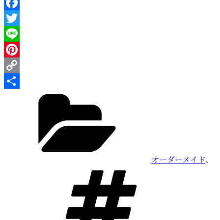
Facebook
Twitter
Line
Pinterest
Copy
カ
Link
共
テ
有
ゴ
リ
ー
オーダーメイド
、
タ
グ