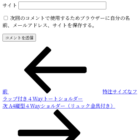
サイト
次回のコメントで使用するためブラウザーに自分の名
前、メールアドレス、サイトを保存する。
投
前
の
稿
投
稿
ナ
ビ
前
特注サイズなフ
ゲ
ラップ付き４Wayトートショルダー
ー
次
次
A4縦型４Wayショルダー（リュック金具付き）
の
シ
投
ョ
稿
ン