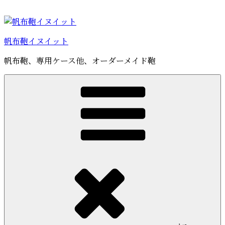
コ
ン
テ
帆布鞄イヌイット
ン
ツ
帆布鞄、専用ケース他、オーダーメイド鞄
へ
ス
キ
ッ
プ