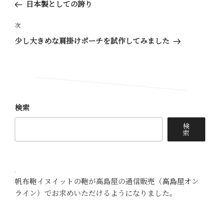
の
日本製としての誇り
ナ
投
ビ
稿
次
次
ゲ
の
少し大きめな肩掛けポーチを試作してみました
ー
投
稿
シ
ョ
ン
検索
検
索
帆布鞄イヌイットの鞄が高島屋の通信販売（
高島屋オン
ライン
）でお求めいただけるようになりました。