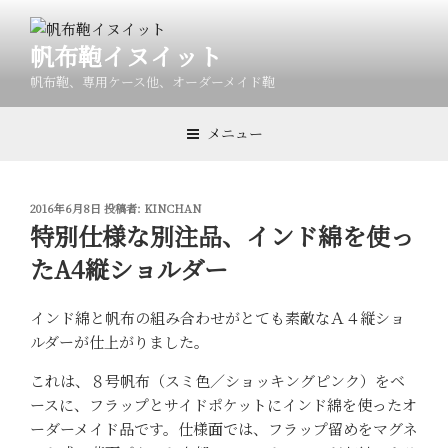
コ
ン
帆布鞄イヌイット
テ
ン
帆布鞄、専用ケース他、オーダーメイド鞄
ツ
へ
メニュー
ス
キ
ッ
投
2016年6月8日
投稿者:
KINCHAN
プ
稿
特別仕様な別注品、インド綿を使っ
日:
たA4縦ショルダー
インド綿と帆布の組み合わせがとても素敵なＡ４縦ショ
ルダーが仕上がりました。
これは、８号帆布（スミ色／ショッキングピンク）をベ
ースに、フラップとサイドポケットにインド綿を使ったオ
ーダーメイド品です。仕様面では、フラップ留めをマグネ