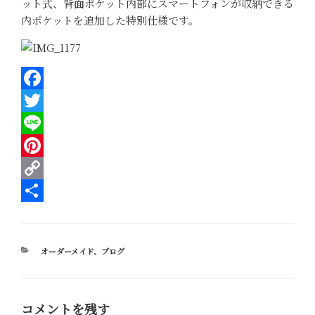
ット式、背面ポケット内部にスマートフォンが収納できる
内ポケットを追加した特別仕様です。
F
a
T
c
w
L
e
i
i
P
b
t
n
i
C
o
t
e
n
o
共
o
e
t
p
有
カ
オーダーメイド
、
ブログ
k
r
e
y
テ
ゴ
r
L
リ
e
i
ー
コメントを残す