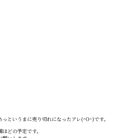
。
っというまに売り切れになったアレ(^O^)です。
個ほどの予定です。