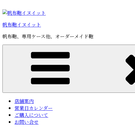
コ
ン
テ
帆布鞄イヌイット
ン
ツ
帆布鞄、専用ケース他、オーダーメイド鞄
へ
ス
キ
ッ
プ
店舗案内
営業日カレンダー
ご購入について
お問い合せ