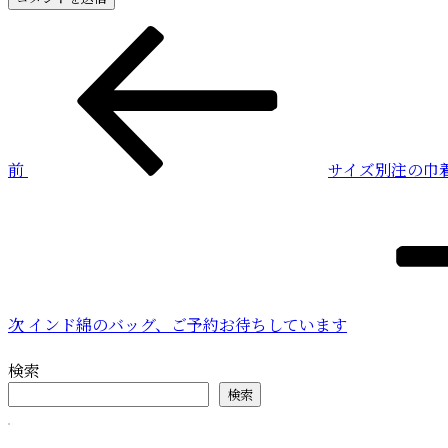
投
前
の
稿
投
稿
ナ
ビ
前
サイズ別注の巾
ゲ
次
ー
の
投
シ
稿
ョ
ン
次
インド綿のバッグ、ご予約お待ちしています
検索
検索