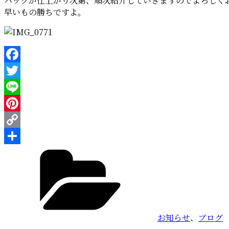
バッグが仕上がり次第、順次紹介していきますのでよろしく
早いもの勝ちですよ。
Facebook
Twitter
Line
Pinterest
Copy
カ
Link
共
テ
有
ゴ
リ
ー
お知らせ
、
ブログ