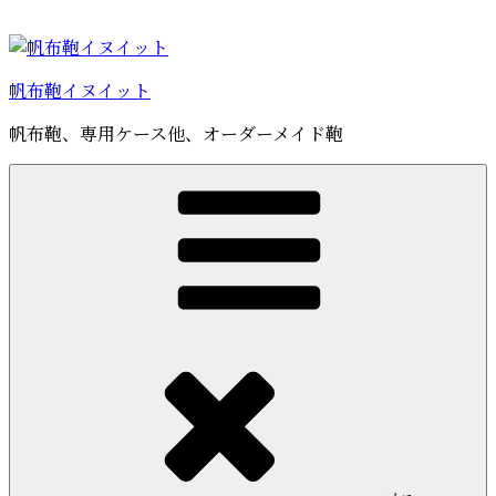
コ
ン
テ
帆布鞄イヌイット
ン
ツ
帆布鞄、専用ケース他、オーダーメイド鞄
へ
ス
キ
ッ
プ