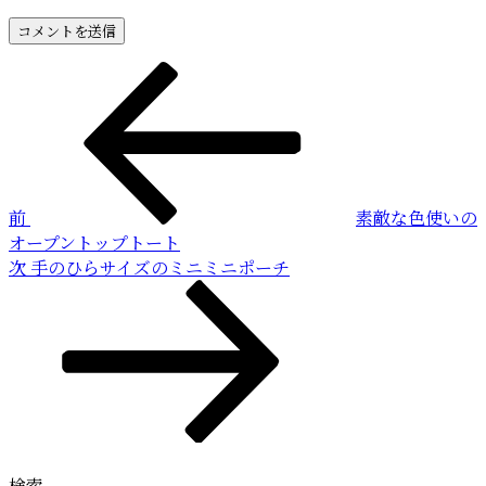
投
前
の
稿
投
稿
ナ
ビ
前
素敵な色使いの
ゲ
オープントップトート
ー
次
次
手のひらサイズのミニミニポーチ
の
シ
投
ョ
稿
ン
検索