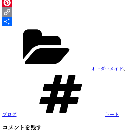
Line
Pinterest
Copy
カ
Link
共
テ
有
ゴ
リ
ー
オーダーメイド
、
タ
グ
ブログ
トート
コメントを残す