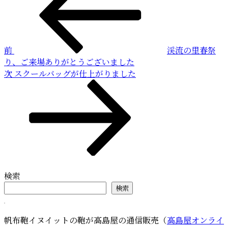
稿
投
稿
ナ
ビ
前
渓流の里春祭
ゲ
り、ご来場ありがとうございました
ー
次
次
スクールバッグが仕上がりました
の
シ
投
ョ
稿
ン
検索
検索
帆布鞄イヌイットの鞄が高島屋の通信販売（
高島屋オンライ