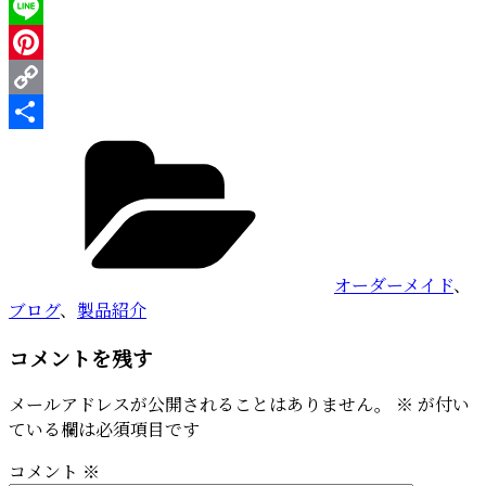
Twitter
Line
Pinterest
Copy
カ
Link
共
テ
有
ゴ
リ
ー
オーダーメイド
、
ブログ
、
製品紹介
コメントを残す
メールアドレスが公開されることはありません。
※
が付い
ている欄は必須項目です
コメント
※