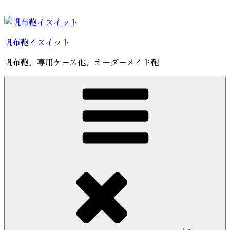
コ
ン
テ
帆布鞄イヌイット
ン
ツ
帆布鞄、専用ケース他、オーダーメイド鞄
へ
ス
キ
ッ
プ