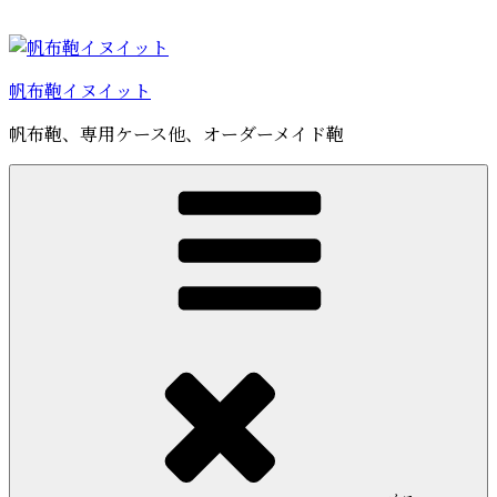
コ
ン
テ
帆布鞄イヌイット
ン
ツ
帆布鞄、専用ケース他、オーダーメイド鞄
へ
ス
キ
ッ
プ