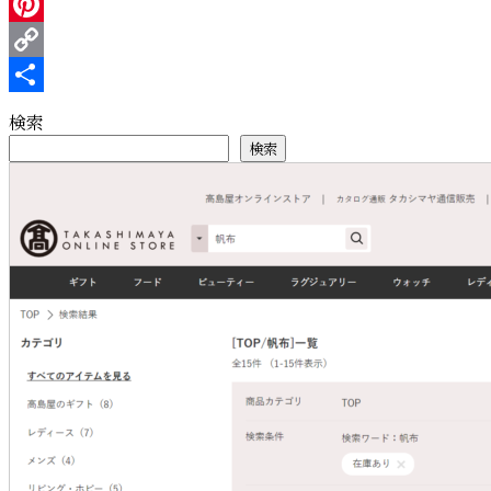
ィ
Line
ン
Pinterest
加
Copy
工”
の
Link
共
検索
有
検索