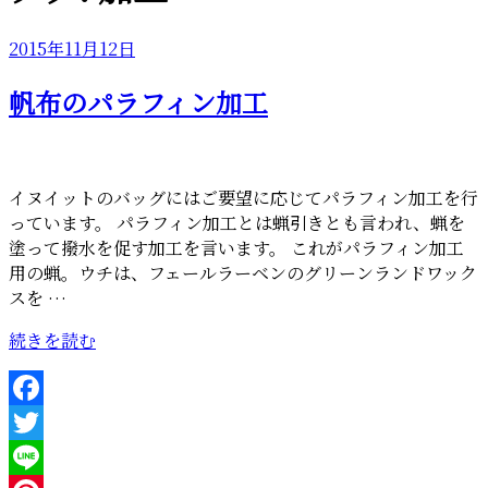
投
2015年11月12日
稿
帆布のパラフィン加工
日:
イヌイットのバッグにはご要望に応じてパラフィン加工を行
っています。 パラフィン加工とは蝋引きとも言われ、蝋を
塗って撥水を促す加工を言います。 これがパラフィン加工
用の蝋。ウチは、フェールラーベンのグリーンランドワック
スを …
“帆
続きを読む
布
の
パ
Facebook
ラ
Twitter
フ