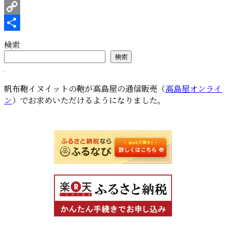
タ
Pinterest
ブ
Copy
レ
ッ
Link
共
検索
ト
有
検索
ケ
ー
ス”
帆布鞄イヌイットの鞄が高島屋の通信販売（
高島屋オンライ
の
ン
）でお求めいただけるようになりました。