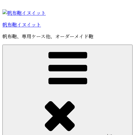
コ
ン
テ
帆布鞄イヌイット
ン
ツ
帆布鞄、専用ケース他、オーダーメイド鞄
へ
ス
キ
ッ
プ