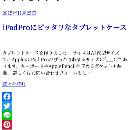
投
2015年11月25日
稿
iPadProにピッタリなタブレットケース
日:
タブレットケースを作りました。 サイズはA4縦型サイズ
で、AppleのiPad Proがぴったり収まるサイズに仕上げてあ
ります。キーボードやApplePencilを収めるポケットも装
備。 詳しくはお問い合わせフォームもし …
“iPadPro
続きを読む
に
ピ
ッ
Facebook
タ
Twitter
リ
な
Line